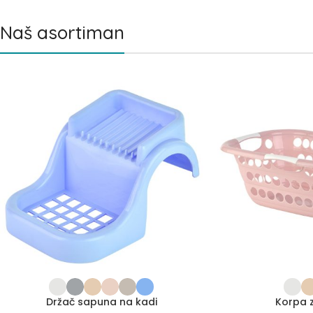
Naš asortiman
Držač sapuna na kadi
Korpa z