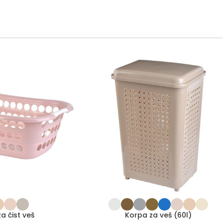
a čist veš
Korpa za veš (60l)