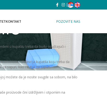
|
ilo
POZOVITE NAS
ITET
KONTAKT
edeni u kupatilu treba da budu opuštajući i
nkcionalnost – definicija kupatila koju treba da
za sapun, kao i kutije za sapun.
 kojoj možete da je nosite svugde sa sobom, na bilo
še proizvode čini izdržljivim i otpornim na