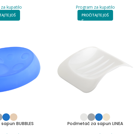
za kupatilo
Program za kupatilo
TAJTE JOŠ
PROČITAJTE JOŠ
 sapun BUBBLES
Podmetač za sapun LINEA