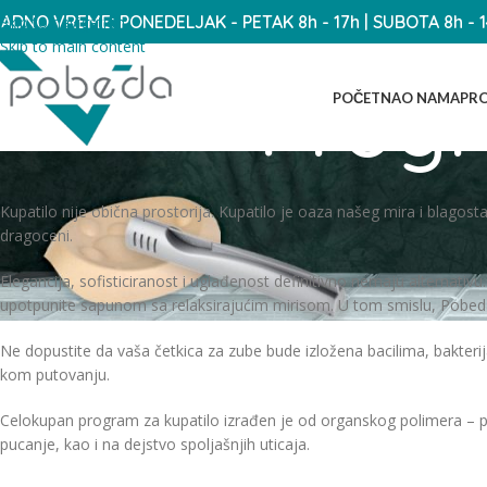
ADNO VREME: PONEDELJAK - PETAK 8h - 17h | SUBOTA 8h - 
Skip to navigation
Skip to main content
Progr
POČETNA
O NAMA
PRO
Kupatilo nije obična prostorija. Kupatilo je oaza našeg mira i blagos
dragoceni.
Elegancija, sofisticiranost i uglađenost definitivno nemaju alternativu. 
upotpunite sapunom sa relaksirajućim mirisom. U tom smislu, Pobeda
Ne dopustite da vaša četkica za zube bude izložena bacilima, bakterija
kom putovanju.
Celokupan program za kupatilo izrađen je od organskog polimera – poli
pucanje, kao i na dejstvo spoljašnjih uticaja.