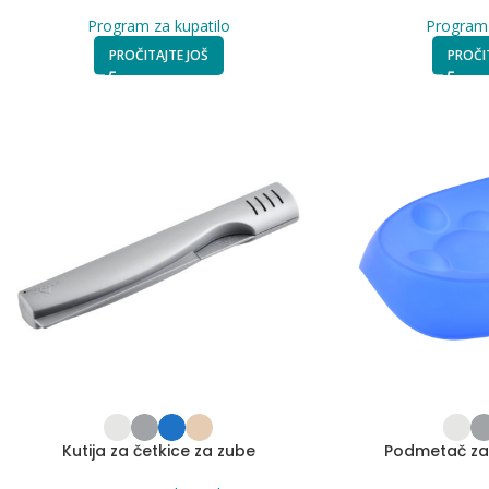
Program za kupatilo
Program 
PROČITAJTE JOŠ
PROČI
Kutija za četkice za zube
Podmetač za