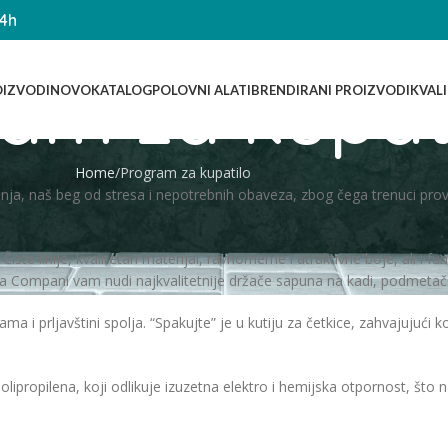
14h
am za kupat
IZVODI
NOVO
KATALOG
POLOVNI ALATI
BRENDIRANI PROIZVODI
KVAL
Home
Program za kupatilo
tanja, naš beg od stresa i nepotrebnih obaveza, zbog čega trenuci prov
Čiste linije, kvalitetan materijal, ravnomerne i atraktivne boje, ali i fu
 Compani vam nudi najkvalitetnije držače sapuna na kadi, podmetače 
ma i prljavštini spolja. “Spakujte” je u kutiju za četkice, zahvajujući
propilena, koji odlikuje izuzetna elektro i hemijska otpornost, što na