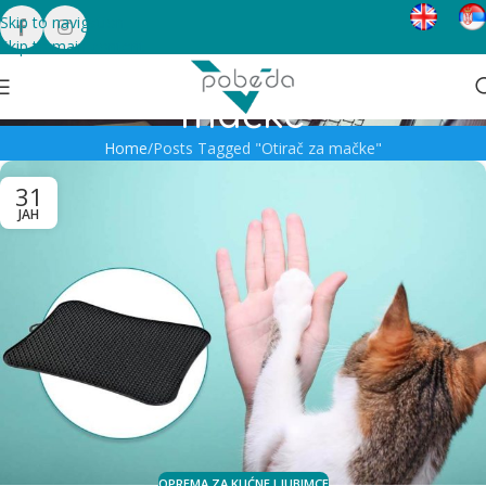
Skip to navigation
Skip to main content
Tag Archives: Otirač za
mačke
Home
Posts Tagged "Otirač za mačke"
31
ЈАН
OPREMA ZA KUĆNE LJUBIMCE