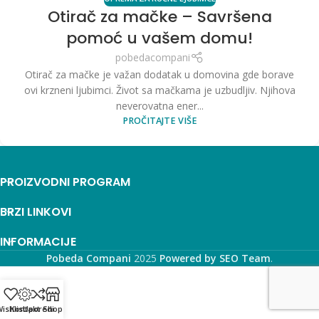
Otirač za mačke – Savršena
pomoć u vašem domu!
pobedacompani
Otirač za mačke je važan dodatak u domovina gde borave
ovi krzneni ljubimci. Život sa mačkama je uzbudljiv. Njihova
neverovatna ener...
PROČITAJTE VIŠE
PROIZVODNI PROGRAM
BRZI LINKOVI
INFORMACIJE
Pobeda Compani
2025
Powered by SEO Team
.
ishlist
Kontakt
Uporedi
Shop