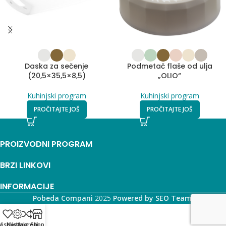
Daska za sečenje
Podmetač flaše od ulja
(20,5×35,5×8,5)
„OLIO“
Kuhinjski program
Kuhinjski program
PROČITAJTE JOŠ
PROČITAJTE JOŠ
PROIZVODNI PROGRAM
BRZI LINKOVI
INFORMACIJE
Pobeda Compani
2025
Powered by SEO Team
.
ishlist
Kontakt
Uporedi
Shop