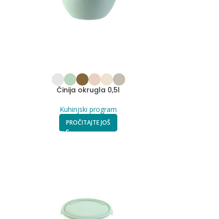
Činija okrugla 0,5l
Kuhinjski program
PROČITAJTE JOŠ