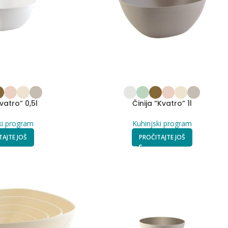
Kvatro” 0,5l
Činija “Kvatro” 1l
ki program
Kuhinjski program
TAJTE JOŠ
PROČITAJTE JOŠ