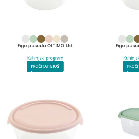
Figo posuda OLTIMO 1.5L
Figo posu
Kuhinjski program
Kuhinjs
PROČITAJTE JOŠ
PROČI