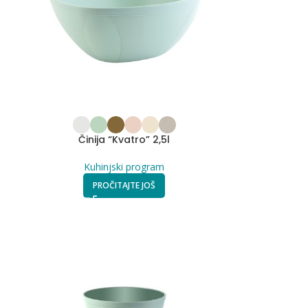
Činija “Kvatro” 2,5l
Kuhinjski program
PROČITAJTE JOŠ