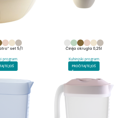
atro” set 5/1
Činija okrugla 0,25l
ki program
Kuhinjski program
TAJTE JOŠ
PROČITAJTE JOŠ