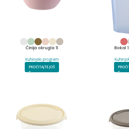
Činija okrugla 1l
Bokal 1
Kuhinjski program
Kuhinjs
PROČITAJTE JOŠ
PROČI