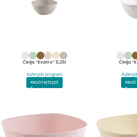
Činija “Kvatro” 0,25l
Činija “
Kuhinjski program
Kuhinjs
PROČITAJTE JOŠ
PROČI