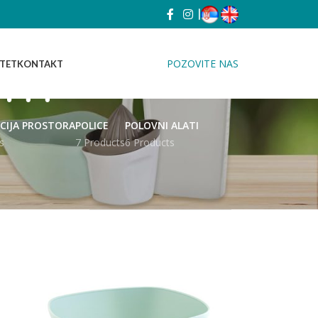
|
am
POZOVITE NAS
ITET
KONTAKT
CIJA PROSTORA
POLICE
POLOVNI ALATI
s
7 Products
6 Products
18
24