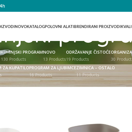
14h
injski progr
IZVODI
NOVO
KATALOG
POLOVNI ALATI
BRENDIRANI PROIZVODI
KVAL
I
KUHINJSKI PROGRAM
NOVO
ODRŽAVANJE ČISTOĆE
ORGANIZA
130 Products
13 Products
19 Products
30 Product
 ZA KUPATILO
PROGRAM ZA LJUBIMCE
ZIMNICA – OSTALO
s
16 Products
11 Products
Show
9
12