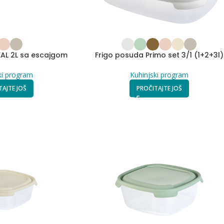
AL 2L sa escajgom
Frigo posuda Primo set 3/1 (1+2+3l)
ki program
Kuhinjski program
TAJTE JOŠ
PROČITAJTE JOŠ