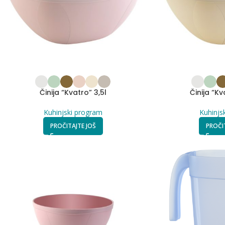
Činija “Kvatro” 3,5l
Činija “Kv
Kuhinjski program
Kuhinjs
PROČITAJTE JOŠ
PROČI