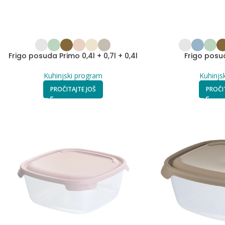
Frigo posuda Primo 0,4l + 0,7l + 0,4l
Frigo posu
Kuhinjski program
Kuhinjs
PROČITAJTE JOŠ
PROČI