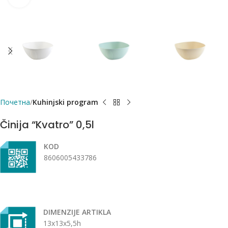
Почетна
Kuhinjski program
Činija “Kvatro” 0,5l
KOD
8606005433786
DIMENZIJE ARTIKLA
13x13x5,5h