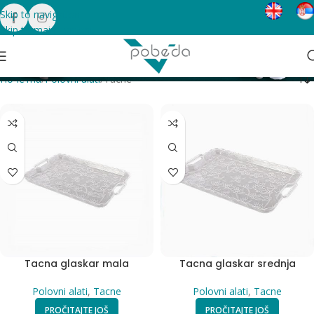
Skip to navigation
Skip to main content
Tacne
Categories
Почетна
Polovni alati
Tacne
Tacna glaskar mala
Tacna glaskar srednja
Polovni alati
,
Tacne
Polovni alati
,
Tacne
PROČITAJTE JOŠ
PROČITAJTE JOŠ