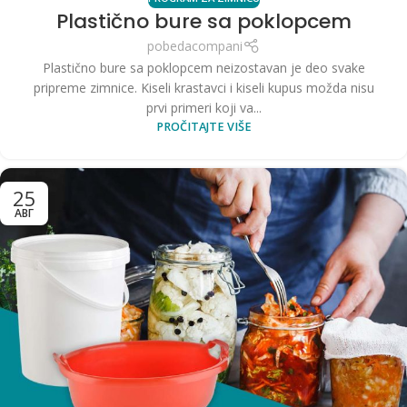
Plastično bure sa poklopcem
pobedacompani
Plastično bure sa poklopcem neizostavan je deo svake
pripreme zimnice. Kiseli krastavci i kiseli kupus možda nisu
prvi primeri koji va...
PROČITAJTE VIŠE
25
АВГ