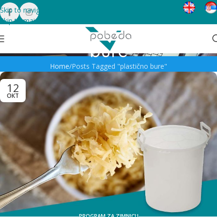
Skip to navigation
Skip to main content
Tag Archives: plastično
bure
Home
Posts Tagged "plastično bure"
12
ОКТ
PROGRAM ZA ZIMNICU