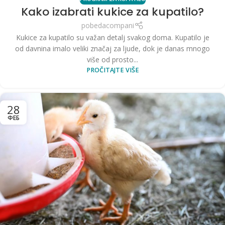
Kako izabrati kukice za kupatilo?
pobedacompani
Kukice za kupatilo su važan detalj svakog doma. Kupatilo je
od davnina imalo veliki značaj za ljude, dok je danas mnogo
više od prosto...
PROČITAJTE VIŠE
28
ФЕБ