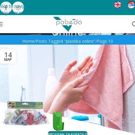
Skip to navigation
Skip to main content
Tag Archives: plastika
online
Home
Posts Tagged "plastika online"
Page 10
14
МАР
PROGRAM ZA KUPATILO