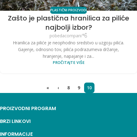
PLASTIČNI PROIZVODI
Zašto je plastična hranilica za piliće
najbolji izbor?
pobedacompani
Hranilica za piliće je neophodno sredstvo u uzgoju pilića.
Gajenje, odnosno tov, pilića podrazumeva držanje,
hranjenje, napajanje i za...
PROČITAJTE VIŠE
«
‹
8
9
10
PROIZVODNI PROGRAM
BRZI LINKOVI
INFORMACIJE