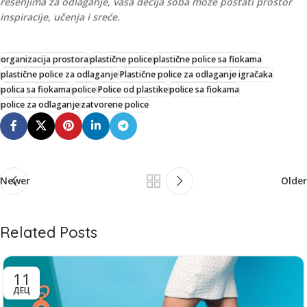
rešenjima za odlaganje, vaša dečija soba može postati prostor
inspiracije, učenja i sreće.
organizacija prostora
plastične police
plastične police sa fiokama
plastične police za odlaganje
Plastične police za odlaganje igračaka
polica sa fiokama
police
Police od plastike
police sa fiokama
police za odlaganje
zatvorene police
Newer
Older
Related Posts
11
ДЕЦ