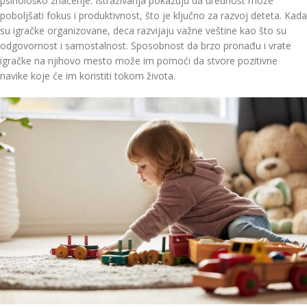
psihološko značenje. Istraživanja pokazuju da urednost može
poboljšati fokus i produktivnost, što je ključno za razvoj deteta. Kada
su igračke organizovane, deca razvijaju važne veštine kao što su
odgovornost i samostalnost. Sposobnost da brzo pronađu i vrate
igračke na njihovo mesto može im pomoći da stvore pozitivne
navike koje će im koristiti tokom života.