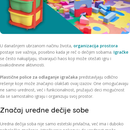
U današnjem ubrzanom načinu života,
organizacija prostora
postaje sve važnija, posebno kada je reč o dečijim sobama.
Igračke
se često nakupljaju, stvarajući haos koji može otežati igru i
svakodnevne aktivnosti.
Plastične police za odlaganje igračaka
predstavljaju odlično
rešenje koje može značajno olakšati ovaj izazov. One omogućavaju
ne samo urednost, već i funkcionalnost, pružajući deci mogućnost
da se samostalno igraju i organizuju svoj prostor.
Značaj uredne dečije sobe
Uredna dečija soba nije samo estetski privlačna, već ima i duboko