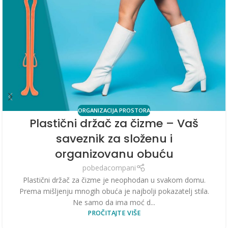
ORGANIZACIJA PROSTORA
Plastični držač za čizme – Vaš
saveznik za složenu i
organizovanu obuću
pobedacompani
Plastični držač za čizme je neophodan u svakom domu.
Prema mišljenju mnogih obuća je najbolji pokazatelj stila.
Ne samo da ima moć d...
PROČITAJTE VIŠE