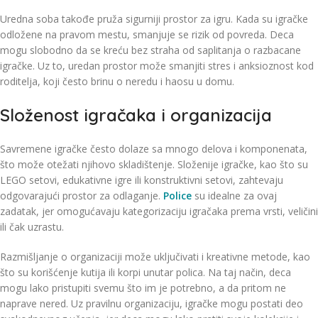
Uredna soba takođe pruža sigurniji prostor za igru. Kada su igračke
odložene na pravom mestu, smanjuje se rizik od povreda. Deca
mogu slobodno da se kreću bez straha od saplitanja o razbacane
igračke. Uz to, uredan prostor može smanjiti stres i anksioznost kod
roditelja, koji često brinu o neredu i haosu u domu.
Složenost igračaka i organizacija
Savremene igračke često dolaze sa mnogo delova i komponenata,
što može otežati njihovo skladištenje. Složenije igračke, kao što su
LEGO setovi, edukativne igre ili konstruktivni setovi, zahtevaju
odgovarajući prostor za odlaganje.
Police
su idealne za ovaj
zadatak, jer omogućavaju kategorizaciju igračaka prema vrsti, veličini
ili čak uzrastu.
Razmišljanje o organizaciji može uključivati i kreativne metode, kao
što su korišćenje kutija ili korpi unutar polica. Na taj način, deca
mogu lako pristupiti svemu što im je potrebno, a da pritom ne
naprave nered. Uz pravilnu organizaciju, igračke mogu postati deo