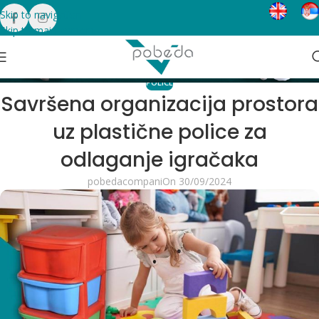
Skip to navigation
Skip to main content
Blog
Home
Police
POLICE
Savršena organizacija prostora
uz plastične police za
odlaganje igračaka
pobedacompani
On 30/09/2024