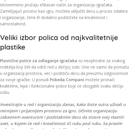
istovremeno pružaju efikasan način za organizaciju igračaka.
Zamišljajući prostor kao igru, možete uključiti decu u proces odabira
i organizacije, čime ih dodatno podstičete na kreativnost i
samostalnost.
Veliki izbor polica od najkvalitetnije
plastike
Plastične police za odlaganje igračaka
su neophodne za svakog
roditelja koji želi da održi red u dečijoj sobi. One ne samo da pomažu
u organizaciji prostora, već i podstiču decu da preuzmu odgovornost
za svoje igračke. U ponudi
Pobeda Compani
možete pronaći
kvalitetne, lepe i funkcionalne police koje će obogatiti svaku dečiju
sobu.
Investirajte u red i organizaciju danas, kako biste sutra uživali u
mirnijem i prijatnijem prostoru za igru. Učinite organizaciju
zabavnom avanturom i podstaknite decu da stvore svoj vlastiti
svet, u kojem će red i kreativnost ići ruku pod ruku. Sa pravim