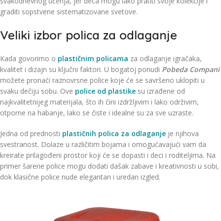
svakodnevnog učenja, jer deca mogu lako pratiti svoje kolekcije i
graditi sopstvene sistematizovane svetove.
Veliki izbor polica za odlaganje
Kada govorimo o
plastičnim policama
za odlaganje igračaka,
kvalitet i dizajn su ključni faktori. U bogatoj ponudi
Pobeda Compani
možete pronaći raznovrsne police koje će se savršeno uklopiti u
svaku dečiju sobu. Ove
police od plastike
su izrađene od
najkvalitetnijeg materijala, što ih čini izdržljivim i lako održivim,
otporne na habanje, lako se čiste i idealne su za sve uzraste.
Jedna od prednosti
plastičnih polica za odlaganje
je njihova
svestranost. Dolaze u različitim bojama i omogućavajući vam da
kreirate prilagođeni prostor koji će se dopasti i deci i roditeljima. Na
primer šarene police mogu dodati dašak zabave i kreativnosti u sobi,
dok klasične police nude elegantan i uredan izgled.