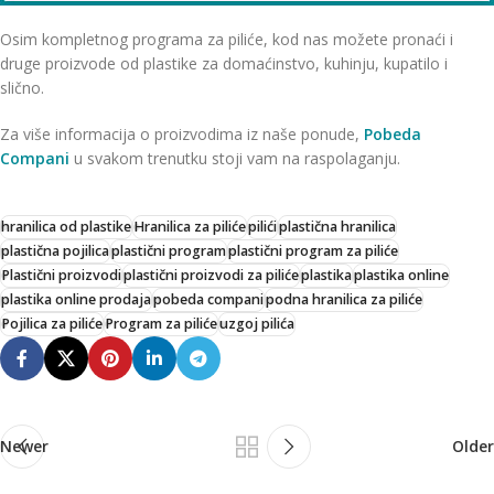
Osim kompletnog programa za piliće, kod nas možete pronaći i
druge proizvode od plastike za domaćinstvo, kuhinju, kupatilo i
slično.
Za više informacija o proizvodima iz naše ponude,
Pobeda
Compani
u svakom trenutku stoji vam na raspolaganju.
hranilica od plastike
Hranilica za piliće
pilići
plastična hranilica
plastična pojilica
plastični program
plastični program za piliće
Plastični proizvodi
plastični proizvodi za piliće
plastika
plastika online
plastika online prodaja
pobeda compani
podna hranilica za piliće
Pojilica za piliće
Program za piliće
uzgoj pilića
Newer
Older