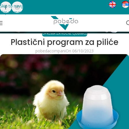
Skip to navigation
Skip to main content
Blog
Home
Oprema za kućne ljubimce
OPREMA ZA KUĆNE LJUBIMCE
Plastični program za piliće
pobedacompani
On 06/10/2023