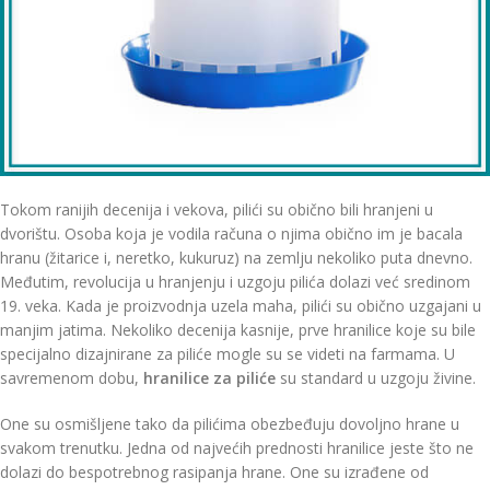
Tokom ranijih decenija i vekova, pilići su obično bili hranjeni u
dvorištu. Osoba koja je vodila računa o njima obično im je bacala
hranu (žitarice i, neretko, kukuruz) na zemlju nekoliko puta dnevno.
Međutim, revolucija u hranjenju i uzgoju pilića dolazi već sredinom
19. veka. Kada je proizvodnja uzela maha, pilići su obično uzgajani u
manjim jatima. Nekoliko decenija kasnije, prve hranilice koje su bile
specijalno dizajnirane za piliće mogle su se videti na farmama. U
savremenom dobu,
hranilice za piliće
su standard u uzgoju živine.
One su osmišljene tako da pilićima obezbeđuju dovoljno hrane u
svakom trenutku. Jedna od najvećih prednosti hranilice jeste što ne
dolazi do bespotrebnog rasipanja hrane. One su izrađene od