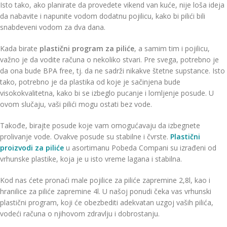
Isto tako, ako planirate da provedete vikend van kuće, nije loša ideja
da nabavite i napunite vodom dodatnu pojilicu, kako bi pilići bili
snabdeveni vodom za dva dana.
Kada birate
plastični program za piliće
, a samim tim i pojilicu,
važno je da vodite računa o nekoliko stvari. Pre svega, potrebno je
da ona bude BPA free, tj. da ne sadrži nikakve štetne supstance. Isto
tako, potrebno je da plastika od koje je sačinjena bude
visokokvalitetna, kako bi se izbeglo pucanje i lomljenje posude. U
ovom slučaju, vaši pilići mogu ostati bez vode.
Takođe, birajte posude koje vam omogućavaju da izbegnete
prolivanje vode. Ovakve posude su stabilne i čvrste.
Plastični
proizvodi za piliće
u asortimanu Pobeda Compani su izrađeni od
vrhunske plastike, koja je u isto vreme lagana i stabilna.
Kod nas ćete pronaći male pojilice za piliće zapremine 2,8l, kao i
hranilice za piliće zapremine 4l. U našoj ponudi čeka vas vrhunski
plastični program, koji će obezbediti adekvatan uzgoj vaših pilića,
vodeći računa o njihovom zdravlju i dobrostanju.