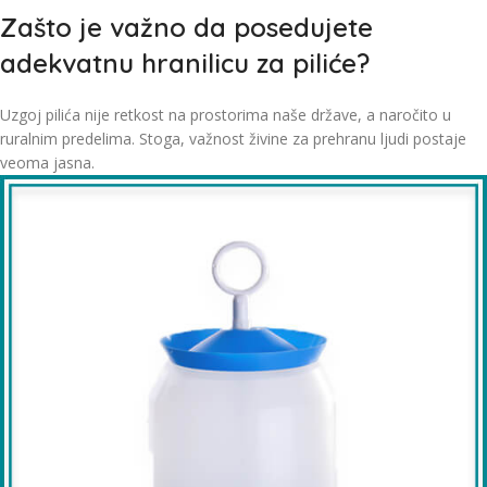
Zašto je važno da posedujete
adekvatnu hranilicu za piliće?
Uzgoj pilića nije retkost na prostorima naše države, a naročito u
ruralnim predelima. Stoga, važnost živine za prehranu ljudi postaje
veoma jasna.