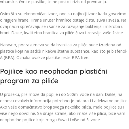
vrhunske, čvrste plastike, te ne postoji rizik od prevrtanja.
Osim što su ekonomičan izbor, one su najbolji izbor kada govorimo
o higijeni hrane. Hrana unutar hranilice ostaje čista, suva i sveža. Na
ovaj način sprečavaju se i šanse za razvijanje bakterija i mikroba u
hrani. Dakle, kvalitetna hranilica za piliće čuva i zdravlje vaše živine.
Naravno, podrazumeva se da hranilica za piliće bude izrađena od
plastike koja ne sadrži nikakve štetne supstance, kao što je bisfenol-
A (BPA). Oznaka ovakve plastike jeste BPA free.
Pojilice kao neophodan plastični
program za piliće
U proseku, pile može da popije i do 500ml vode na dan. Dakle, na
osnovu ovakvih informacija potrebno je odabrati i adekvatne pojilice.
Ako vaše domaćinstvo broji svega nekoliko pilića, male pojilice su i
više nego dovoljne. Sa druge strane, ako imate više pilića, biće vam
neophodne pojilice koje mogu čuvati i više od 3l vode.