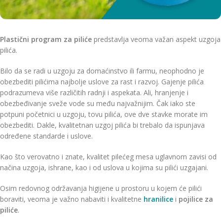
Plastični program za piliće
predstavlja veoma važan aspekt uzgoja
pilića.
Bilo da se radi u uzgoju za domaćinstvo ili farmu, neophodno je
obezbediti pilićima najbolje uslove za rast i razvoj. Gajenje pilića
podrazumeva više različitih radnji i aspekata. Ali, hranjenje i
obezbeđivanje sveže vode su među najvažnijim. Čak iako ste
potpuni početnici u uzgoju, tovu pilića, ove dve stavke morate im
obezbediti. Dakle, kvalitetnan uzgoj pilića bi trebalo da ispunjava
određene standarde i uslove.
Kao što verovatno i znate, kvalitet pilećeg mesa uglavnom zavisi od
načina uzgoja, ishrane, kao i od uslova u kojima su pilići uzgajani.
Osim redovnog održavanja higijene u prostoru u kojem će pilići
boraviti, veoma je važno nabaviti i kvalitetne
hranilice
i
pojilice za
piliće
.