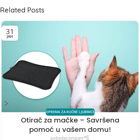
Related Posts
31
ЈАН
OPREMA ZA KUĆNE LJUBIMCE
Otirač za mačke – Savršena
pomoć u vašem domu!
pobedacompani