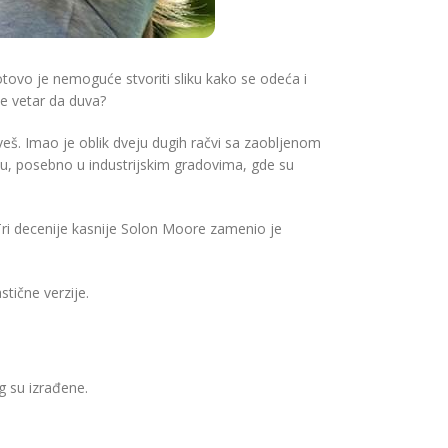
Gotovo je nemoguće stvoriti sliku kako se odeća i
ne vetar da duva?
eš. Imao je oblik dveju dugih račvi sa zaobljenom
nu, posebno u industrijskim gradovima, gde su
Tri decenije kasnije Solon Moore zamenio je
stične verzije.
og su izrađene.