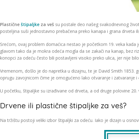
Plastične
štipaljke
za veš
su postale deo našeg svakodnevnog života t
posteljina suši jednostavno prebačena preko kanapa i grana drveta il
Srećom, ovaj problem domaćica nestao je početkom 19. veka kada je 
glavom tako da je mokra odeća mogla da se zakači na kanap, bez rizi
konopci za odeću često bili postavljeni visoko preko ulica, jer nije b
Vremenom, došlo je do napretka u dizajnu, te je David Smith 1853. g
oprugu zavojnicom čime je omogućeno lako otvaranje i zatvaranje i č
U početku, štipaljke su izrađivane od drveta, a od druge polovine 20. ve
Drvene ili plastične štipaljke za veš?
Na tržištu postoji veliki izbor štipaljki za odeću. Iako je dizajn u osnov