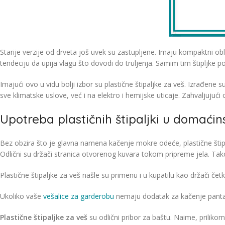
Starije verzije od drveta još uvek su zastupljene. Imaju kompaktni
tendeciju da upija vlagu što dovodi do truljenja. Samim tim štipljke 
Imajući ovo u vidu bolji izbor su plastične štipaljke za veš. Izrađene 
sve klimatske uslove, već i na elektro i hemijske uticaje. Zahvaljuju
Upotreba plastičnih štipaljki u domaćin
Bez obzira što je glavna namena kačenje mokre odeće, plastične štipaljk
Odlični su držači stranica otvorenog kuvara tokom pripreme jela. T
Plastične štipaljke za veš našle su primenu i u kupatilu kao držači če
Ukoliko vaše
vešalice za garderobu
nemaju dodatak za kačenje pantalon
Plastične štipaljke za veš
su odlični pribor za baštu. Naime, prilikom