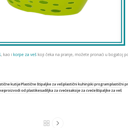
š
, kao i
korpe za veš
koji čeka na pranje, možete pronaći u bogatoj 
stične kutije
Plastične štipaljke za veš
plastični kuhinjski program
plastični 
ke
proizvodi od plastike
sadiljka za cveće
saksije za cveće
štipaljke za veš