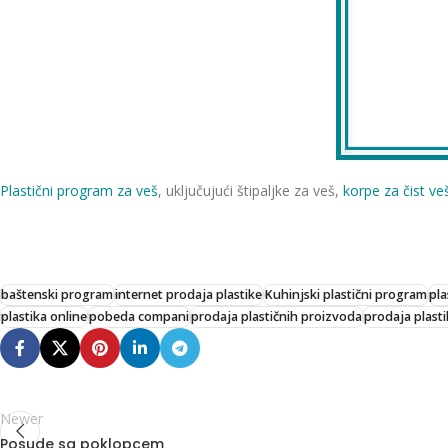
Plastični program za veš
, uključujući štipaljke za veš,
korpe za čist ve
baštenski program
internet prodaja plastike
Kuhinjski plastični program
pla
plastika online
pobeda compani
prodaja plastičnih proizvoda
prodaja plasti
Newer
Posude sa poklopcem