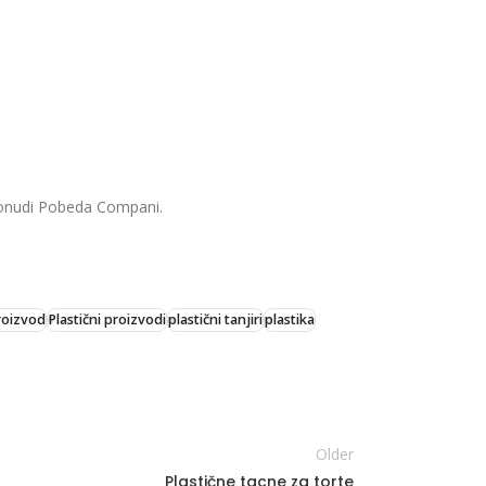
ponudi Pobeda Compani.
proizvod
Plastični proizvodi
plastični tanjiri
plastika
Older
Plastične tacne za torte