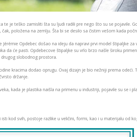
e je teško zamisliti šta su ljudi radili pre nego što su se pojavile. 
i, čak, položena na zemlju. Šta bi se desilo sa čistim vešom kada poč
Jérémie Opdebec došao na ideju da napravi prvi model štipaljke za v
ka da će pasti. Opdebecove štipaljke su vrlo brzo našle široku prime
ilo drugog slobodnog prostora.
odine kracima dodao oprugu. Ovaj dizajn je bio nežniji prema odeći. 
vrsto držanje.
ka, kada je plastika naišla na primenu u industriji, pojavile su se i pla
i isti kod svih, postoje razlike u veličini, formi, kao i u materijalu od k