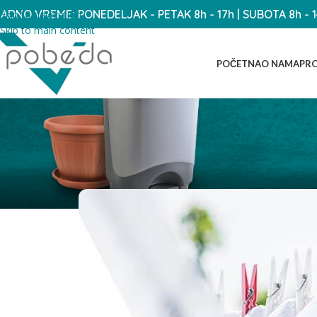
ADNO VREME: PONEDELJAK - PETAK 8h - 17h | SUBOTA 8h - 
Skip to navigation
Skip to main content
POČETNA
O NAMA
PRO