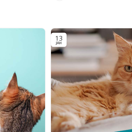
13
ЈАН