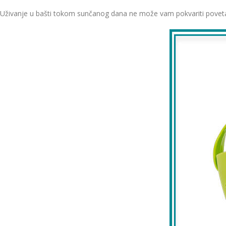
Uživanje u bašti tokom sunčanog dana ne može vam pokvariti povetarac