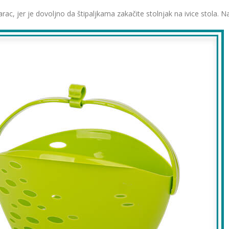
, jer je dovoljno da štipaljkama zakačite stolnjak na ivice stola. Na