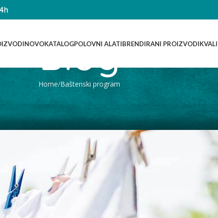
14h
Blog
IZVODI
NOVO
KATALOG
POLOVNI ALATI
BRENDIRANI PROIZVODI
KVAL
Home
Baštenski program
BAŠTENSKI PROGRAM
Plastične štipaljke za veš
Posted by
pobedacompani
On 08/12/2022