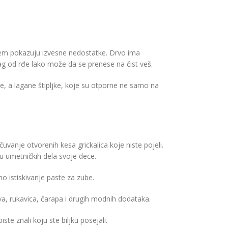
njem pokazuju izvesne nedostatke. Drvo ima
rag od rđe lako može da se prenese na čist veš.
ste, a lagane štipljke, koje su otporne ne samo na
uvanje otvorenih kesa grickalica koje niste pojeli.
u umetničkih dela svoje dece.
o istiskivanje paste za zube.
ova, rukavica, čarapa i drugih modnih dodataka.
te znali koju ste biljku posejali.