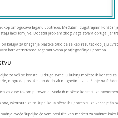
 oblik koji omogućava laganu upotrebu. Međutim, dugotrajnim korišće
postaju lako lomljive. Dodatni problem zbog vlage stvara opruga, jer t
su od kalupa za brizganje plastike tako da se kao rezultat dobijaju čvr
ći ovim karakteristikama zagarantovana je višegodišnja upotreba.
stvu
e za veš se koriste i u druge svrhe. U kuhinji možete ih koristiti za č
akođe, mogu da posluže kao dodatak magnetima za kačenje na frižider
tkica za zube tokom putovanja. Mada ih možete koristiti i za ravnomern
a, iskoristite za to štipaljke. Možete ih upotrebiti i za kačenje šal
 sadnje cveća štipaljke će vam poslužiti kao markeri za sadnice kako bis